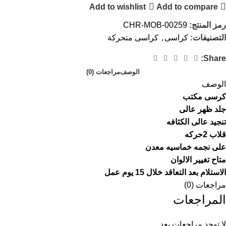
Add to wishlist
Add to compare
رمز المنتج:
CHR-MOB-00259
التصنيفات:
كراسى
,
كراسى متحركة
Share:
الوصف
مراجعات (0)
الوصف
كرسى مكتب
جلد ظهر عالى
تنجيد عالى الكثافه
قلاب 2حركه
على نجمه خماسيه معدن
متاح تغيير الالوان
الاستلام بعد التعاقد خلال 15 يوم عمل
مراجعات (0)
المراجعات
لا توجد مراجعات بعد.