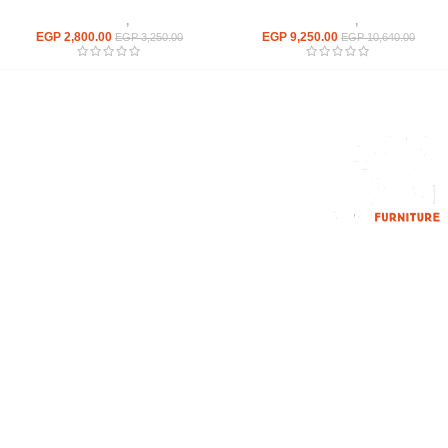
كراسى
,
كراسى انتظار
كراسى
,
كراسى انتظار
EGP
2,800.00
EGP
9,250.00
EGP
3,250.00
EGP
10,640.00
إحدي الشركات الرائدة بمجال الاثاث المكتبي، نعمل بمجال الآثاث منذ عام
2006
محمود فوده، بهتيم، قسم ثان شبرا الخيمة شبرا الخيمه
الهاتف : 201094584537
الهاتف : 201157394791
hello@hmofficefurniture.com
القائمة الرئيسية