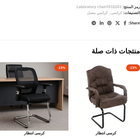
رمز المنتج:
Laboratory chair#010203
التصنيفات:
كراسى
,
كراسي معمل
Share:
منتجات ذات صلة
-13%
-13%
كرسى انتظار
كرسى انتظار