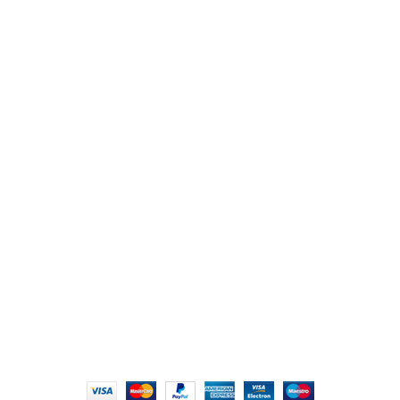
من نحن
المتجر
اتصل بنا
أهم الأقسام
مكاتب
كراسى
انتريهات استقبال
أثاث اوت دور
ترابيزات اجتماعات وضيافة
روابط سريعة
سياسة الخصوصية
سياسية التوصيل والاسترجاع
الشروط والأحكام
إتمام الطلب
الشروط والأحكام
All Rights Reserved
2022 hmofficefurniture