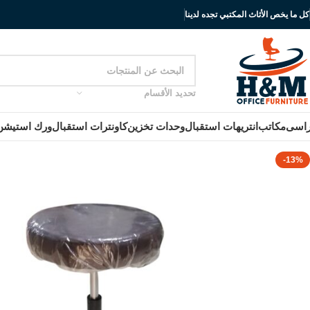
كل ما يخص الأثاث المكتبي تجده لدينا
تحديد الأقسام
اسى
مكاتب
انتريهات استقبال
وحدات تخزين
كاونترات استقبال
ورك استيشن
-13%