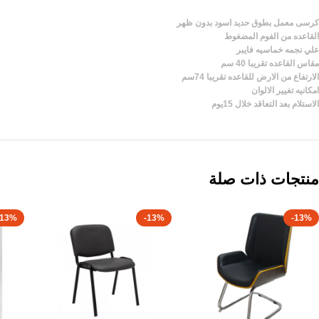
كرسى معمل بطوق حديد اسود بدون ظهر
القاعده من الفوم المضغوط
علي نجمه خماسيه فايبر
مقاس القاعده تقريبا 40 سم
الارتفاع من الارض للقاعده تقريبا 74سم
امكانيه تغيير الالوان
الاستلام بعد التعاقد خلال 15يوم
منتجات ذات صلة
-13%
-13%
-13%