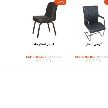
-13%
كرسي انتظار
كرسي انتظار جلد
كراسى
,
كراسى انتظار
كراسى
,
كراسى انتظار
EGP
2,450.00
EGP
9,250.00
EGP
2,820.00
EGP
10,640
أهم الأقسام
مكاتب
كراسى
انتريهات استقبال
أثاث اوت دور
ترابيزات اجتماعات وضيافة