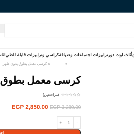
أثاث اوت دور
ترابيزات اجتماعات وضيافة
كراسي وترابيزات قابلة للطي
اثا
الرئيسية
»
المنتجات
»
كرسى معمل بطوق بدون ظهر
كرسى معمل بطوق 
(مراجعتين)
EGP
2,850.00
EGP
3,280.00
إضا