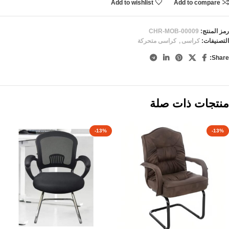
Add to wishlist
Add to compare
رمز المنتج:
CHR-MOB-00009
التصنيفات:
كراسى
,
كراسى متحركة
Share:
منتجات ذات صلة
-13%
-13%