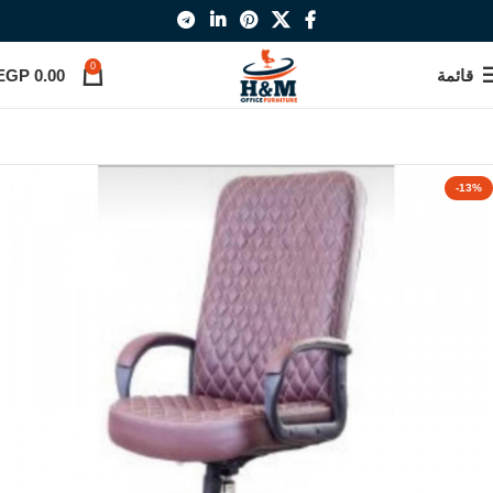
0
قائمة
0.00
EGP
-13%