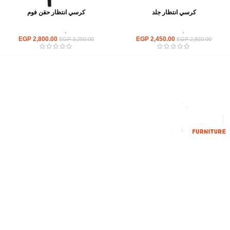
كرسي انتظار جلد
كرسي انتظار حقن فوم
كراسى
,
كراسى انتظار
كراسى
,
كراسى انتظار
EGP
2,800.00
EGP
2,450.00
EGP
3,250.00
EGP
2,820.00
إحدي الشركات الرائدة بمجال الاثاث المكتبي، نعمل بمجال الآثاث منذ عام
2006
محمود فوده، بهتيم، قسم ثان شبرا الخيمة شبرا الخيمه
الهاتف : 201094584537
الهاتف : 201157394791
hello@hmofficefurniture.com