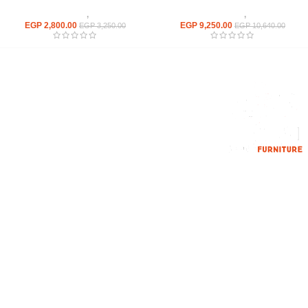
كراسى
,
كراسى انتظار
كراسى
,
كراسى انتظار
EGP
2,800.00
EGP
9,250.00
EGP
3,250.00
EGP
10,640.00
إحدي الشركات الرائدة بمجال الاثاث المكتبي، نعمل بمجال الآثاث منذ عام
2006
محمود فوده، بهتيم، قسم ثان شبرا الخيمة شبرا الخيمه
الهاتف : 201094584537
الهاتف : 201157394791
hello@hmofficefurniture.com
القائمة الرئيسية