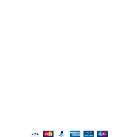
من نحن
المتجر
اتصل بنا
أهم الأقسام
مكاتب
كراسى
انتريهات استقبال
أثاث اوت دور
ترابيزات اجتماعات وضيافة
روابط سريعة
سياسة الخصوصية
سياسية التوصيل والاسترجاع
الشروط والأحكام
إتمام الطلب
الشروط والأحكام
All Rights Reserved
2022 hmofficefurniture