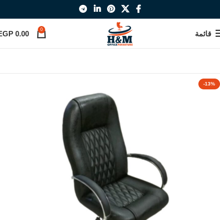
0
قائمة
0.00
EGP
-13%