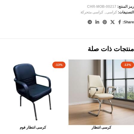
رمز المنتج:
CHR-MOB-00217
التصنيفات:
كراسى
,
كراسى متحركة
Share:
منتجات ذات صلة
-13%
-13%
كرسى انتظار
كرسى انتظار فوم