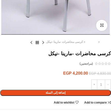
Click to enlarge
الرئيسية
»
المنتجات
»
كرسى محاضرات -مارينا -نيكل
كرسى محاضرات -مارينا -نيكل
(مراجعتين)
EGP
4,200.00
EGP
4,830.00
إضافة إلى السلة
Add to wishlist
Add to compare