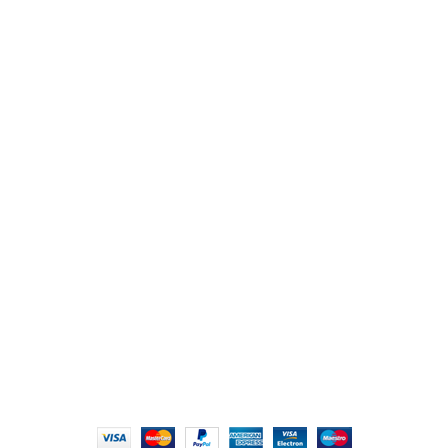
من نحن
المتجر
اتصل بنا
أهم الأقسام
مكاتب
كراسى
انتريهات استقبال
أثاث اوت دور
ترابيزات اجتماعات وضيافة
روابط سريعة
سياسة الخصوصية
سياسية التوصيل والاسترجاع
الشروط والأحكام
إتمام الطلب
الشروط والأحكام
All Rights Reserved
2022 hmofficefurniture