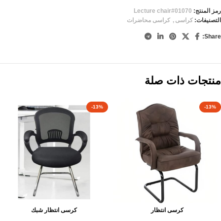
رمز المنتج:
Lecture chair#01070
التصنيفات:
كراسى
,
كراسى محاضرات
Share:
منتجات ذات صلة
-13%
-13%
كرسى انتظار
كرسى انتظار شبك