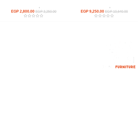
كراسى
,
كراسى انتظار
كراسى
,
كراسى انتظار
EGP
2,800.00
EGP
9,250.00
EGP
3,250.00
EGP
10,640.00
إحدي الشركات الرائدة بمجال الاثاث المكتبي، نعمل بمجال الآثاث منذ عام
2006
محمود فوده، بهتيم، قسم ثان شبرا الخيمة شبرا الخيمه
الهاتف : 201094584537
الهاتف : 201157394791
hello@hmofficefurniture.com
القائمة الرئيسية