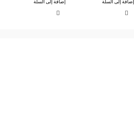
إضافة إلى السلة
إضافة إلى السلة
إحدي الشركات الرائدة بمجال الاثاث المكتبي، نعمل بمجال الآثاث منذ عام
2006
محمود فوده، بهتيم، قسم ثان شبرا الخيمة شبرا الخيمه
الهاتف : 201094584537
الهاتف : 201157394791
hello@hmofficefurniture.com
القائمة الرئيسية