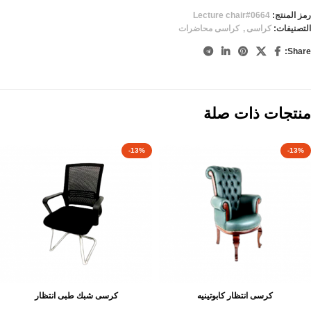
رمز المنتج:
Lecture chair#0664
التصنيفات:
كراسى
,
كراسى محاضرات
Share:
منتجات ذات صلة
-13%
-13%
كرسى انتظار كابوتينيه
كرسى شبك طبى انتظار