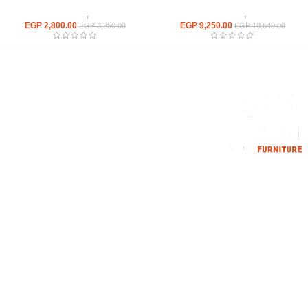
كراسى
,
كراسى انتظار
كراسى
,
كراسى انتظار
EGP
2,800.00
EGP
9,250.00
EGP
3,250.00
EGP
10,640.00
إحدي الشركات الرائدة بمجال الاثاث المكتبي، نعمل بمجال الآثاث منذ عام
2006
محمود فوده، بهتيم، قسم ثان شبرا الخيمة شبرا الخيمه
الهاتف : 201094584537
الهاتف : 201157394791
hello@hmofficefurniture.com
القائمة الرئيسية