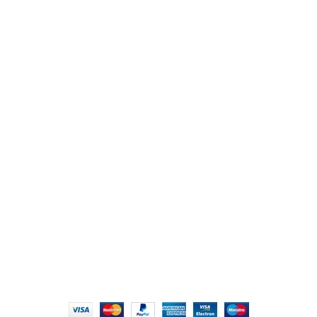
من نحن
المتجر
اتصل بنا
أهم الأقسام
مكاتب
كراسى
انتريهات استقبال
أثاث اوت دور
ترابيزات اجتماعات وضيافة
روابط سريعة
سياسة الخصوصية
سياسية التوصيل والاسترجاع
الشروط والأحكام
إتمام الطلب
الشروط والأحكام
All Rights Reserved
2022 hmofficefurniture