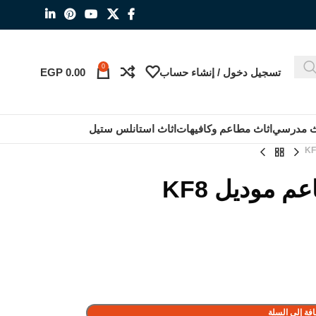
0
تسجيل دخول / إنشاء حساب
0.00
EGP
ث مدرسي
اثاث مطاعم وكافيهات
اثاث استانلس ستيل
 موديل KF8
فة إلى السلة