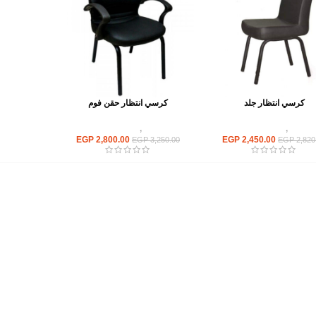
كرسي انتظار جلد
كرسي انتظار حقن فوم
كراسى
,
كراسى انتظار
كراسى
,
كراسى انتظار
EGP
2,800.00
EGP
2,450.00
EGP
3,250.00
EGP
2,820
أهم الأقسام
مكاتب
كراسى
انتريهات استقبال
أثاث اوت دور
ترابيزات اجتماعات وضيافة