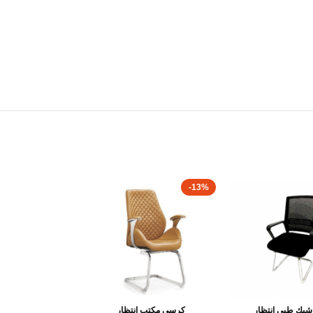
-13%
بك طبى انتظار
كرسى مكتب انتظار