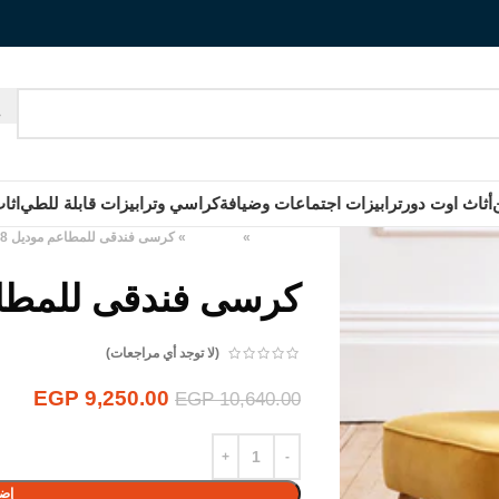
أثاث اوت دور
ترابيزات اجتماعات وضيافة
كراسي وترابيزات قابلة للطي
اثا
الرئيسية
»
المنتجات
»
كرسى فندقى للمطاعم موديل KF8
كرسى فندقى للمطاعم
(لا توجد أي مراجعات)
EGP
9,250.00
EGP
10,640.00
إضا