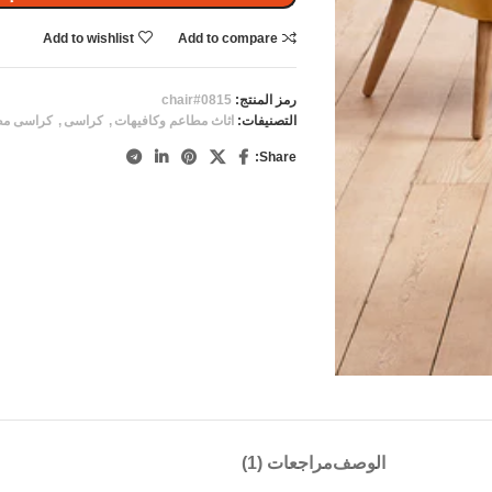
Add to wishlist
Add to compare
رمز المنتج:
chair#0815
التصنيفات:
اثاث مطاعم وكافيهات
,
كراسى
,
كراسى مط
Share:
الوصف
مراجعات (1)