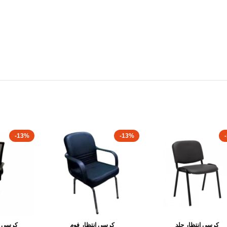
-13%
-13%
كرسى انتظار جلد
كرسى انتظار فوم
كرسى ش