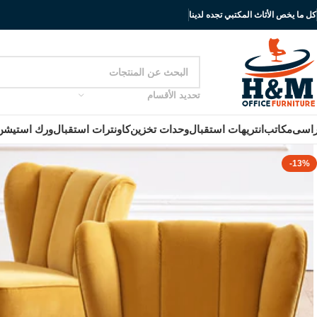
كل ما يخص الأثاث المكتبي تجده لدينا
تحديد الأقسام
اسى
مكاتب
انتريهات استقبال
وحدات تخزين
كاونترات استقبال
ورك استيشن
-13%