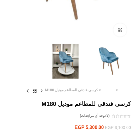
Click to enlarge
الرئيسية
»
المنتجات
»
كرسى فندقى للمطاعم موديل M180
كرسى فندقى للمطاعم موديل M180
(لا توجد أي مراجعات)
EGP
5,300.00
EGP
6,100.00