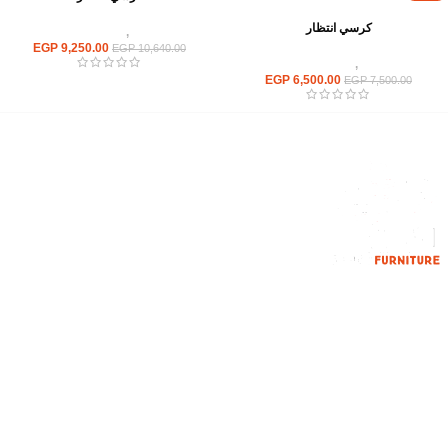
كرسي انتظار
كراسى
,
كراسى انتظار
EGP
9,250.00
EGP
10,640.00
كراسى
,
كراسى انتظار
EGP
6,500.00
EGP
7,500.00
إحدي الشركات الرائدة بمجال الاثاث المكتبي، نعمل بمجال الآثاث منذ عام
2006
محمود فوده، بهتيم، قسم ثان شبرا الخيمة شبرا الخيمه
الهاتف : 201094584537
الهاتف : 201157394791
hello@hmofficefurniture.com