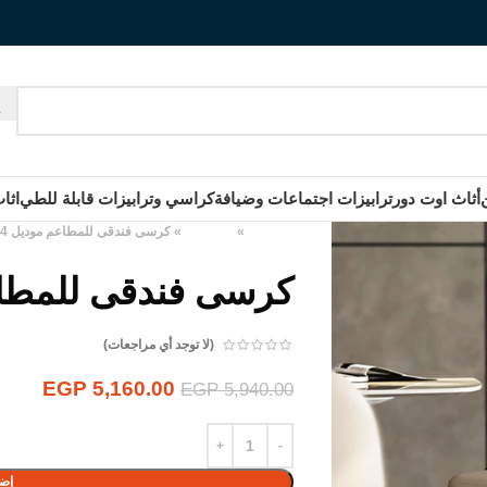
أثاث اوت دور
ترابيزات اجتماعات وضيافة
كراسي وترابيزات قابلة للطي
اثا
الرئيسية
»
المنتجات
»
كرسى فندقى للمطاعم موديل M174
كرسى فندقى للمطاعم 
(لا توجد أي مراجعات)
EGP
5,160.00
EGP
5,940.00
إضا