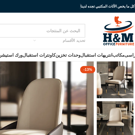
كل ما يخص الأثاث المكتبي تجده لدينا
تحديد الأقسام
اسى
مكاتب
انتريهات استقبال
وحدات تخزين
كاونترات استقبال
ورك استيشن
-13%