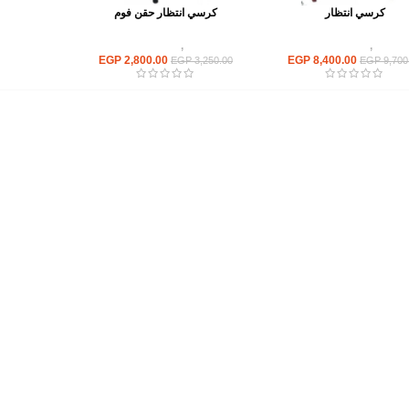
كرسي انتظار
كرسي انتظار حقن فوم
كراسى
,
كراسى انتظار
كراسى
,
كراسى انتظار
EGP
2,800.00
EGP
8,400.00
EGP
3,250.00
EGP
9,700
أهم الأقسام
مكاتب
كراسى
انتريهات استقبال
أثاث اوت دور
ترابيزات اجتماعات وضيافة