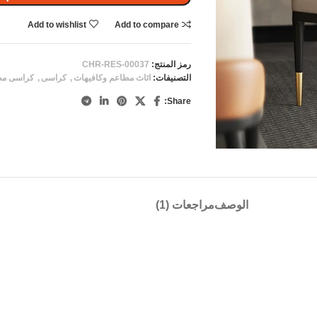
Add to wishlist
Add to compare
رمز المنتج:
CHR-RES-00037
التصنيفات:
اثاث مطاعم وكافيهات
,
كراسى
,
كراسى مط
Share:
الوصف
مراجعات (1)