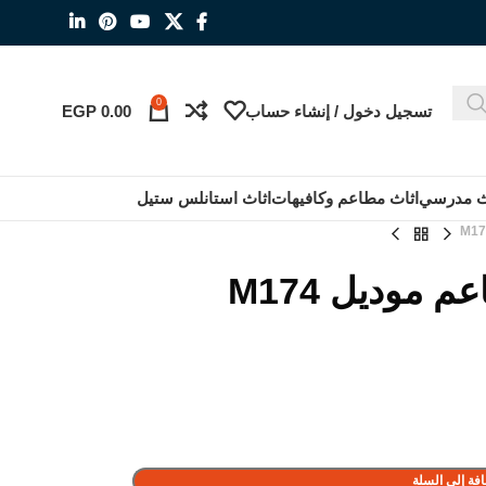
0
تسجيل دخول / إنشاء حساب
0.00
EGP
ث مدرسي
اثاث مطاعم وكافيهات
اثاث استانلس ستيل
موديل M174
فة إلى السلة