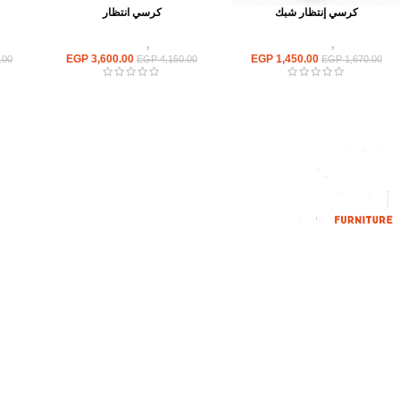
كرسي إنتظار شبك
كرسي انتظار
كراسى
,
كراسى انتظار
كراسى
,
كراسى انتظار
EGP
3,600.00
EGP
1,450.00
.00
EGP
4,150.00
EGP
1,670.00
القائمة الرئيسية
من نحن
المتجر
اتصل بنا
إحدي الشركات الرائدة بمجال الاثاث المكتبي،
نعمل بمجال الآثاث منذ عام 2006
محمود فوده، بهتيم، قسم ثان شبرا الخيمة شبرا
الخيمه
الهاتف : 201094584537
الهاتف : 201157394791