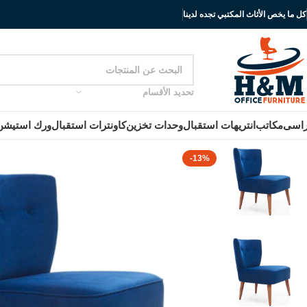
كل ما يخص الأثاث المكتبي تجده لدينا
تحديد الأقسام
اسى
مكاتب
انتريهات استقبال
وحدات تخزين
كاونترات استقبال
ورك استيشن
-13%