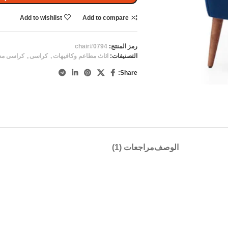
Add to wishlist
Add to compare
رمز المنتج:
chair#0794
التصنيفات:
اثاث مطاعم وكافيهات
,
كراسى
,
كراسى مط
Share:
الوصف
مراجعات (1)