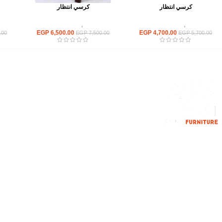
كرسي انتظار
كرسي انتظار
كراسى
,
كراسى انتظار
كراسى
,
كراسى انتظار
EGP
6,500.00
EGP
4,700.00
.00
EGP
7,500.00
EGP
5,700.00
القائمة الرئيسية
من نحن
المتجر
اتصل بنا
إحدي الشركات الرائدة بمجال الاثاث المكتبي،
نعمل بمجال الآثاث منذ عام 2006
محمود فوده، بهتيم، قسم ثان شبرا الخيمة شبرا
الخيمه
الهاتف : 201094584537
الهاتف : 201157394791