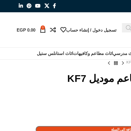
0
تسجيل دخول / إنشاء حساب
0.00
EGP
ث مدرسي
اثاث مطاعم وكافيهات
اثاث استانلس ستيل
 موديل KF7
فة إلى السلة