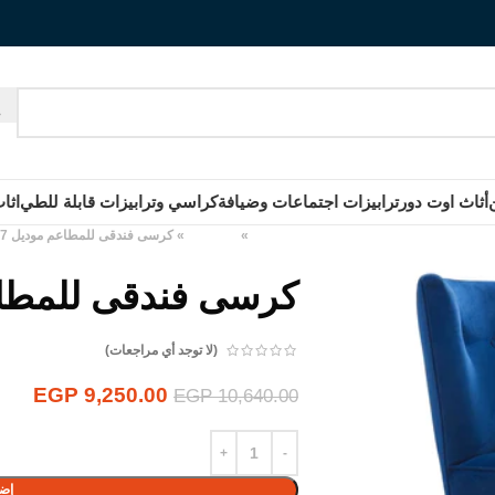
أثاث اوت دور
ترابيزات اجتماعات وضيافة
كراسي وترابيزات قابلة للطي
اثا
الرئيسية
»
المنتجات
»
كرسى فندقى للمطاعم موديل KF7
كرسى فندقى للمطاعم
(لا توجد أي مراجعات)
EGP
9,250.00
EGP
10,640.00
إضا