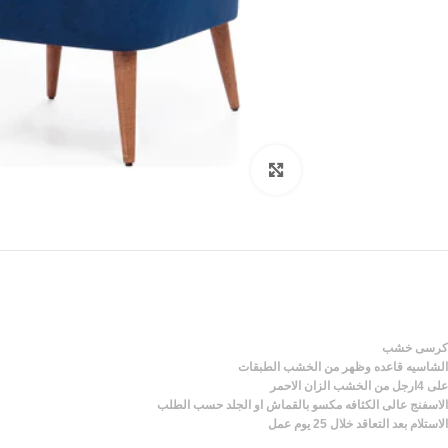
Click to enlarge
كرسى خشب
الشاسيه قاعده وظهر من الخشب الطبقات
على 4ارجل من الخشب الزان الاحمر
الاسفنج عالى الكثافه مكسو بالقماش او الجلد حسب الطلب
الاستلام بعد التعاقد خلال 25 يوم عمل