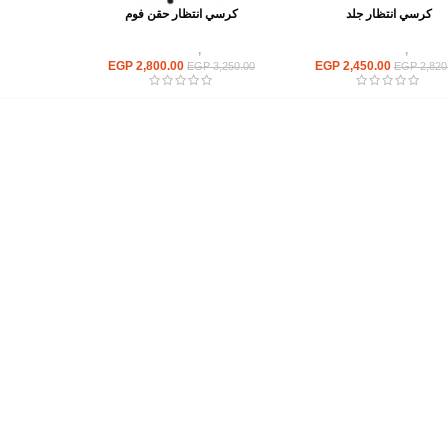
كرسي انتظار جلد
كرسي انتظار حقن فوم
كراسى
,
كراسى انتظار
كراسى
,
كراسى انتظار
EGP
2,800.00
EGP
2,450.00
EGP
3,250.00
EGP
2,820
أهم الأقسام
مكاتب
كراسى
انتريهات استقبال
أثاث اوت دور
ترابيزات اجتماعات وضيافة