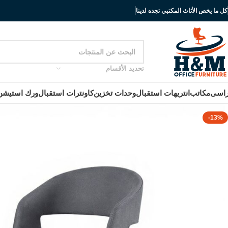
كل ما يخص الأثاث المكتبي تجده لدينا
تحديد الأقسام
اسى
مكاتب
انتريهات استقبال
وحدات تخزين
كاونترات استقبال
ورك استيشن
-13%