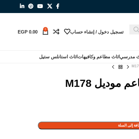
0
تسجيل دخول / إنشاء حساب
0.00
EGP
ث مدرسي
اثاث مطاعم وكافيهات
اثاث استانلس ستيل
موديل M178
فة إلى السلة