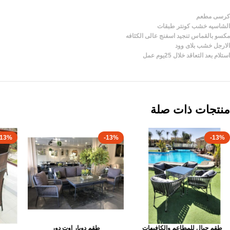
كرسى مطعم
الشاسيه خشب كونتر طبقات
مكسو بالقماس تنجيد اسفنج عالى الكثافه
الارجل خشب بلاى وود
استلام بعد التعاقد خلال 25يوم عمل
منتجات ذات صلة
-13%
-13%
-13%
طقم حبال للمطاعم والكافيهات
طقم دوبار اوت دور