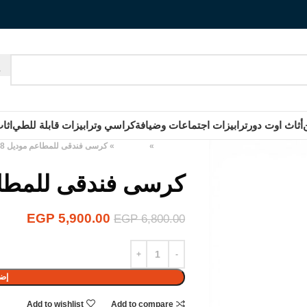
أثاث اوت دور
ترابيزات اجتماعات وضيافة
كراسي وترابيزات قابلة للطي
اثا
الرئيسية
»
المنتجات
»
كرسى فندقى للمطاعم موديل M178
كرسى فندقى للمطاعم 
EGP
5,900.00
EGP
6,800.00
إضا
Add to wishlist
Add to compare