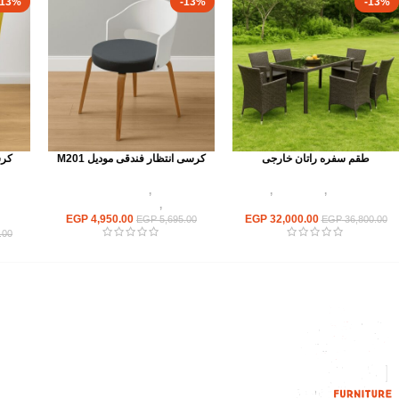
-13%
-13%
-13%
طقم سفره راتان خارجى
كرسى انتظار فندقى موديل M201
كرس
أثاث اوت دور
,
أطقم راتان
,
اثاث
كراسى
,
كراسى مطاعم
مطاعم وكافيهات
وكافيهات
,
اثاث مطاعم وكافيهات
32,000.00
EGP
4,950.00
EGP
وكاف
EGP
5,695.00
EGP
36,800.00
.00
القائمة الرئيسية
من نحن
المتجر
اتصل بنا