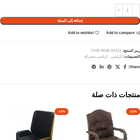
إضافة إلى السلة
Add to wishlist
Add to compare
رمز المنتج:
CHR-MOB-00211
التصنيفات:
كراسى
,
كراسى متحركة
Share:
منتجات ذات صلة
-13%
-13%