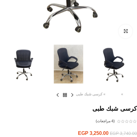
Click to enlarge
الرئيسية
»
المنتجات
»
كرسى شبك طبى
كرسى شبك طبى
(
4
مراجعات)
EGP
3,250.00
EGP
3,740.00