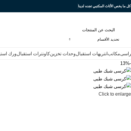
كل ما يخص الأثاث المكتبي تجده لدينا
تحديد الأقسام
اسى
مكاتب
انتريهات استقبال
وحدات تخزين
كاونترات استقبال
ورك است
-13%
Click to enlarge