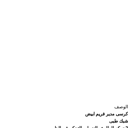
الوصف
كرسى مدير فريم ابيض
شبك طبى