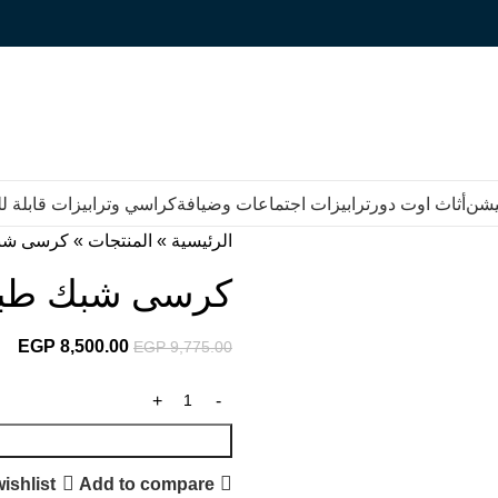
يشن
أثاث اوت دور
ترابيزات اجتماعات وضيافة
كراسي وترابيزات قابلة 
الرئيسية
»
المنتجات
»
كرسى شب
كرسى شبك طب
EGP
8,500.00
EGP
9,775.00
ishlist
Add to compare