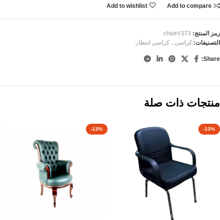
Add to wishlist
Add to compare
رمز المنتج:
chair#373
التصنيفات:
كراسى
,
كراسى انتظار
Share:
منتجات ذات صلة
-13%
-13%