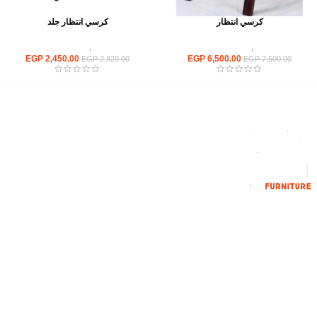
كرسي انتظار
كرسي انتظار جلد
كراسى
,
كراسى انتظار
كراسى
,
كراسى انتظار
EGP
2,450.00
EGP
6,500.00
EGP
2,820.00
EGP
7,500.00
إحدي الشركات الرائدة بمجال الاثاث المكتبي، نعمل بمجال الآثاث منذ عام
2006
محمود فوده، بهتيم، قسم ثان شبرا الخيمة شبرا الخيمه
الهاتف : 201094584537
الهاتف : 201157394791
hello@hmofficefurniture.com