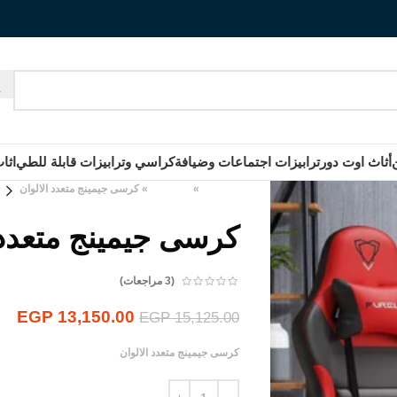
أثاث اوت دور
ترابيزات اجتماعات وضيافة
كراسي وترابيزات قابلة للطي
اثا
الرئيسية
»
المنتجات
»
كرسى جيمينج متعدد الالوان
كرسى جيمينج متعدد 
(
3
مراجعات)
EGP
13,150.00
EGP
15,125.00
كرسى جيمينج متعدد الالوان