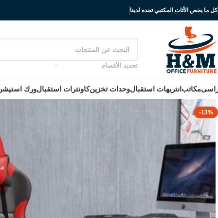
كل ما يخص الأثاث المكتبي تجده لدينا
تحديد الأقسام
اسى
مكاتب
انتريهات استقبال
وحدات تخزين
كاونترات استقبال
ورك استيشن
-13%