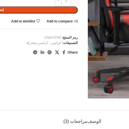
إضا
Add to wishlist
Add to compare
رمز المنتج:
chair#158
التصنيفات:
كراسى
,
كراسى متحركة
Share:
الوصف
مراجعات (3)