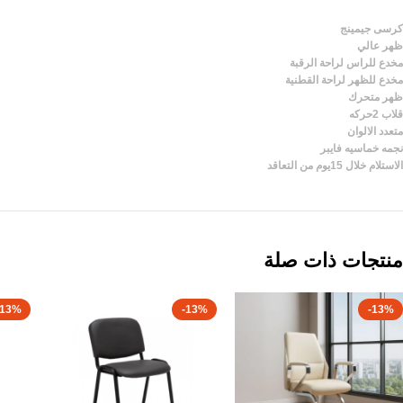
كرسى جيمينج
ظهر عالي
مخدع للراس لراحة الرقبة
مخدع للظهر لراحة القطنية
ظهر متحرك
قلاب 2حركه
متعدد الالوان
نجمه خماسيه فايبر
الاستلام خلال 15يوم من التعاقد
منتجات ذات صلة
-13%
-13%
-13%