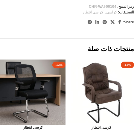
رمز المنتج:
CHR-WAI-00104
التصنيفات:
كراسى
,
كراسى انتظار
Share:
منتجات ذات صلة
-13%
-13%
كرسى انتظار
كرسى انتظار