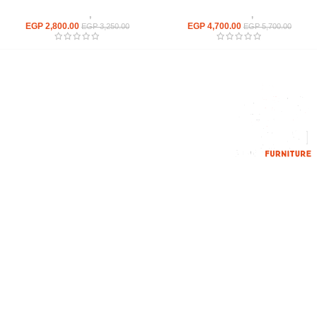
كراسى
,
كراسى انتظار
كراسى
,
كراسى انتظار
EGP
2,800.00
EGP
4,700.00
EGP
3,250.00
EGP
5,700.00
إحدي الشركات الرائدة بمجال الاثاث المكتبي، نعمل بمجال الآثاث منذ عام
2006
محمود فوده، بهتيم، قسم ثان شبرا الخيمة شبرا الخيمه
الهاتف : 201094584537
الهاتف : 201157394791
hello@hmofficefurniture.com
القائمة الرئيسية