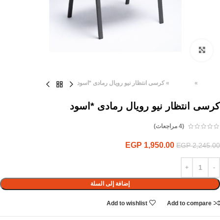
Click to enlarge
الرئيسية
»
المنتجات
»
كرسى انتظار نيو رويال رمادى *اسود
كرسى انتظار نيو رويال رمادى *اسود
(
4
مراجعات)
EGP
1,950.00
EGP
2,245.00
إضافة إلى السلة
Add to wishlist
Add to compare