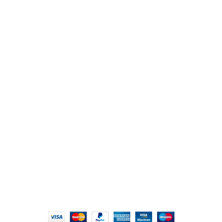
من نحن
المتجر
اتصل بنا
أهم الأقسام
مكاتب
كراسى
انتريهات استقبال
أثاث اوت دور
ترابيزات اجتماعات وضيافة
روابط سريعة
سياسة الخصوصية
سياسية التوصيل والاسترجاع
الشروط والأحكام
إتمام الطلب
الشروط والأحكام
All Rights Reserved
2022 hmofficefurniture