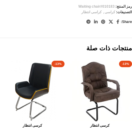
رمز المنتج:
Waiting chair#010183
التصنيفات:
كراسى
,
كراسى انتظار
Share:
منتجات ذات صلة
-13%
-13%
كرسى انتظار
كرسى انتظار