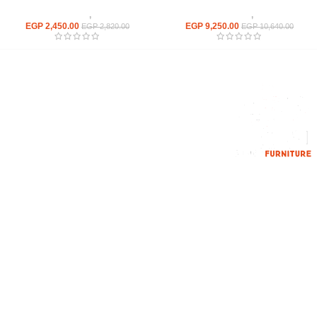
كراسى
,
كراسى انتظار
كراسى
,
كراسى انتظار
EGP
2,450.00
EGP
9,250.00
EGP
2,820.00
EGP
10,640.00
إحدي الشركات الرائدة بمجال الاثاث المكتبي، نعمل بمجال الآثاث منذ عام
2006
محمود فوده، بهتيم، قسم ثان شبرا الخيمة شبرا الخيمه
الهاتف : 201094584537
الهاتف : 201157394791
hello@hmofficefurniture.com
القائمة الرئيسية