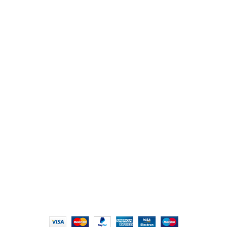
من نحن
المتجر
اتصل بنا
أهم الأقسام
مكاتب
كراسى
انتريهات استقبال
أثاث اوت دور
ترابيزات اجتماعات وضيافة
روابط سريعة
سياسة الخصوصية
سياسية التوصيل والاسترجاع
الشروط والأحكام
إتمام الطلب
الشروط والأحكام
All Rights Reserved
2022 hmofficefurniture