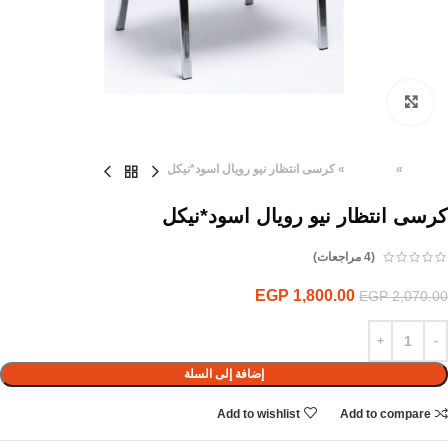
Click to enlarge
الرئيسية
»
المنتجات
»
كرسى انتظار نيو رويال اسود*نيكل
كرسى انتظار نيو رويال اسود*نيكل
(
4
مراجعات)
EGP
1,800.00
EGP
2,070.00
إضافة إلى السلة
Add to wishlist
Add to compare