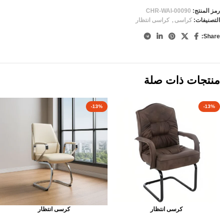
رمز المنتج:
CHR-WAI-00090
التصنيفات:
كراسى
,
كراسى انتظار
Share:
منتجات ذات صلة
-13%
-13%
كرسى انتظار
كرسى انتظار