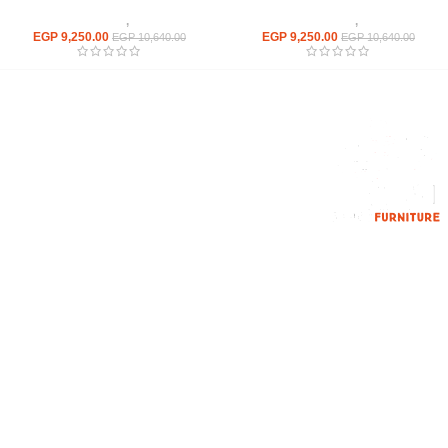
كراسى
,
كراسى انتظار
كراسى
,
كراسى انتظار
EGP
9,250.00
EGP
9,250.00
EGP
10,640.00
EGP
10,640.00
إحدي الشركات الرائدة بمجال الاثاث المكتبي، نعمل بمجال الآثاث منذ عام
2006
محمود فوده، بهتيم، قسم ثان شبرا الخيمة شبرا الخيمه
الهاتف : 201094584537
الهاتف : 201157394791
hello@hmofficefurniture.com
القائمة الرئيسية