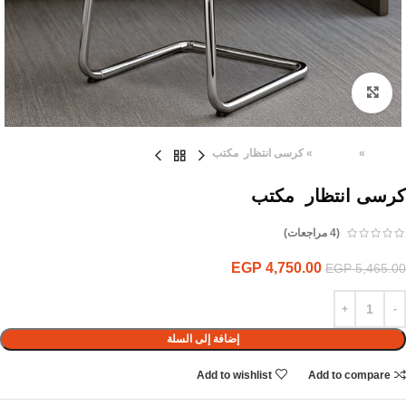
Click to enlarge
الرئيسية
»
المنتجات
»
كرسى انتظار مكتب
كرسى انتظار مكتب
(
4
مراجعات)
EGP
4,750.00
EGP
5,465.00
إضافة إلى السلة
Add to wishlist
Add to compare