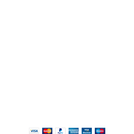
من نحن
المتجر
اتصل بنا
أهم الأقسام
مكاتب
كراسى
انتريهات استقبال
أثاث اوت دور
ترابيزات اجتماعات وضيافة
روابط سريعة
سياسة الخصوصية
سياسية التوصيل والاسترجاع
الشروط والأحكام
إتمام الطلب
الشروط والأحكام
All Rights Reserved
2022 hmofficefurniture