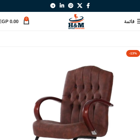
0
قائمة
0.00
EGP
-13%