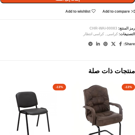
Add to wishlist
Add to compare
رمز المنتج:
CHR-WAI-00083
التصنيفات:
كراسى
,
كراسى انتظار
Share:
منتجات ذات صلة
-13%
-13%