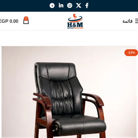
0
قائمة
0.00
EGP
-13%