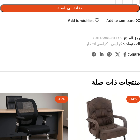
إضافة إلى السلة
Add to wishlist
Add to compare
رمز المنتج:
CHR-WAI-00133
التصنيفات:
كراسى
,
كراسى انتظار
Share:
منتجات ذات صلة
-13%
-13%