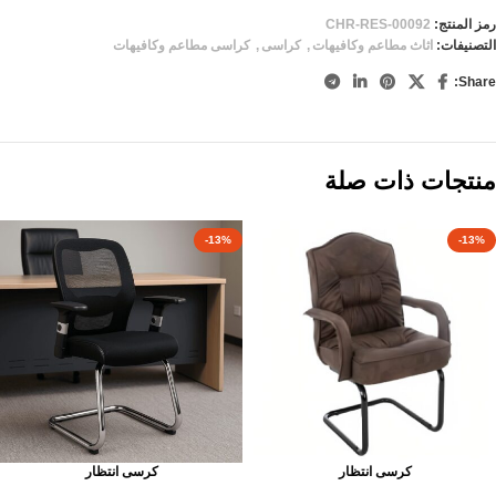
رمز المنتج:
CHR-RES-00092
التصنيفات:
اثاث مطاعم وكافيهات
,
كراسى
,
كراسى مطاعم وكافيهات
Share:
منتجات ذات صلة
-13%
-13%
كرسى انتظار
كرسى انتظار