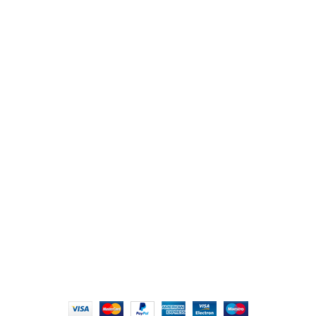
من نحن
المتجر
اتصل بنا
أهم الأقسام
مكاتب
كراسى
انتريهات استقبال
أثاث اوت دور
ترابيزات اجتماعات وضيافة
روابط سريعة
سياسة الخصوصية
سياسية التوصيل والاسترجاع
الشروط والأحكام
إتمام الطلب
الشروط والأحكام
All Rights Reserved
2022 hmofficefurniture