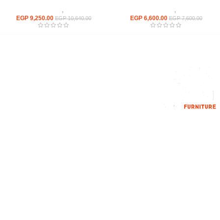
كراسى
,
كراسى انتظار
كراسى
,
كراسى انتظار
EGP
9,250.00
EGP
6,600.00
EGP
10,640.00
EGP
7,600.00
إحدي الشركات الرائدة بمجال الاثاث المكتبي، نعمل بمجال الآثاث منذ عام
2006
محمود فوده، بهتيم، قسم ثان شبرا الخيمة شبرا الخيمه
الهاتف : 201094584537
الهاتف : 201157394791
hello@hmofficefurniture.com
القائمة الرئيسية