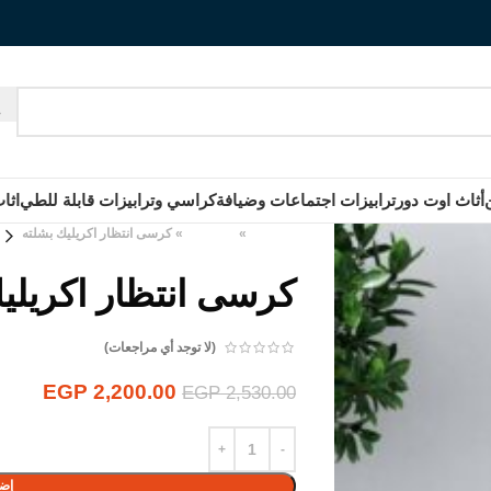
أثاث اوت دور
ترابيزات اجتماعات وضيافة
كراسي وترابيزات قابلة للطي
اثا
الرئيسية
»
المنتجات
»
كرسى انتظار اكريليك بشلته
كرسى انتظار اكريلي
(لا توجد أي مراجعات)
EGP
2,200.00
EGP
2,530.00
إضا