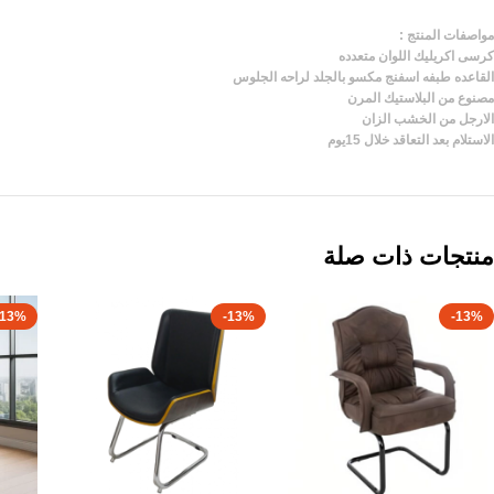
مواصفات المنتج :
كرسى اكريليك اللوان متعدده
القاعده طبفه اسفنج مكسو بالجلد لراحه الجلوس
مصنوع من البلاستيك المرن
الارجل من الخشب الزان
الاستلام بعد التعاقد خلال 15يوم
منتجات ذات صلة
-13%
-13%
-13%