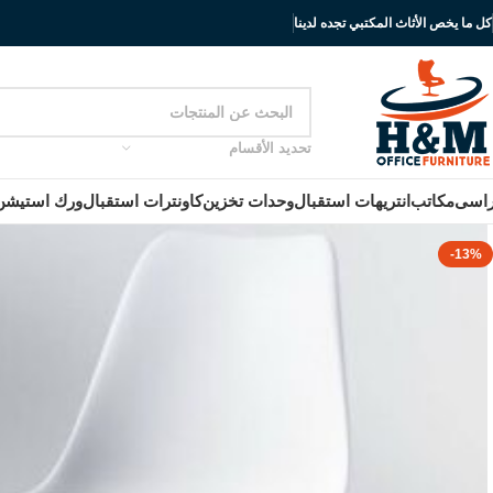
كل ما يخص الأثاث المكتبي تجده لدينا
تحديد الأقسام
اسى
مكاتب
انتريهات استقبال
وحدات تخزين
كاونترات استقبال
ورك استيشن
-13%