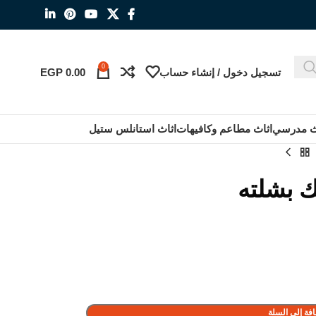
0
تسجيل دخول / إنشاء حساب
0.00
EGP
ث مدرسي
اثاث مطاعم وكافيهات
اثاث استانلس ستيل
ك بشلته
فة إلى السلة