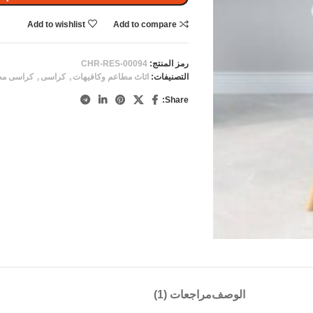
Add to wishlist
Add to compare
رمز المنتج:
CHR-RES-00094
التصنيفات:
اثاث مطاعم وكافيهات
,
كراسى
,
كراسى مط
Share:
الوصف
مراجعات (1)