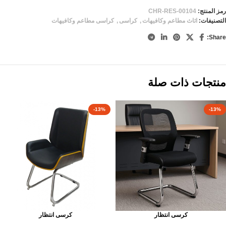
رمز المنتج:
CHR-RES-00104
التصنيفات:
اثاث مطاعم وكافيهات
,
كراسى
,
كراسى مطاعم وكافيهات
Share:
منتجات ذات صلة
-13%
-13%
كرسى انتظار
كرسى انتظار