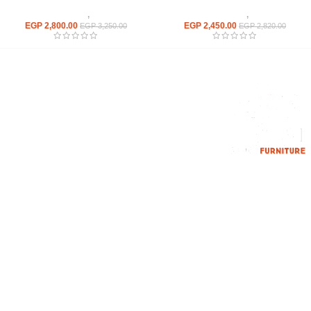
كراسى
,
كراسى انتظار
كراسى
,
كراسى انتظار
EGP
2,800.00
EGP
2,450.00
EGP
3,250.00
EGP
2,820.00
إحدي الشركات الرائدة بمجال الاثاث المكتبي، نعمل بمجال الآثاث منذ عام
2006
محمود فوده، بهتيم، قسم ثان شبرا الخيمة شبرا الخيمه
الهاتف : 201094584537
الهاتف : 201157394791
hello@hmofficefurniture.com
القائمة الرئيسية