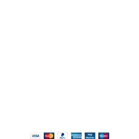
من نحن
المتجر
اتصل بنا
أهم الأقسام
مكاتب
كراسى
انتريهات استقبال
أثاث اوت دور
ترابيزات اجتماعات وضيافة
روابط سريعة
سياسة الخصوصية
سياسية التوصيل والاسترجاع
الشروط والأحكام
إتمام الطلب
الشروط والأحكام
All Rights Reserved
2022 hmofficefurniture