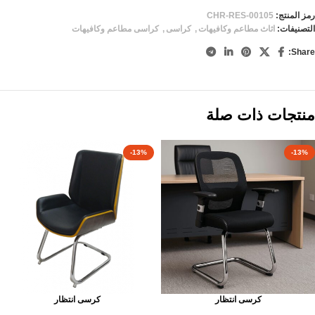
رمز المنتج:
CHR-RES-00105
التصنيفات:
اثاث مطاعم وكافيهات
,
كراسى
,
كراسى مطاعم وكافيهات
Share:
منتجات ذات صلة
-13%
-13%
كرسى انتظار
كرسى انتظار