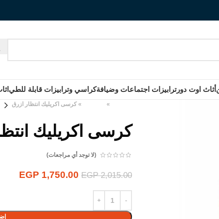
أثاث اوت دور
ترابيزات اجتماعات وضيافة
كراسي وترابيزات قابلة للطي
اثا
الرئيسية
»
المنتجات
»
كرسى اكريليك انتظار ازرق
كرسى اكريليك انتظا
(لا توجد أي مراجعات)
EGP
1,750.00
EGP
2,015.00
إضا