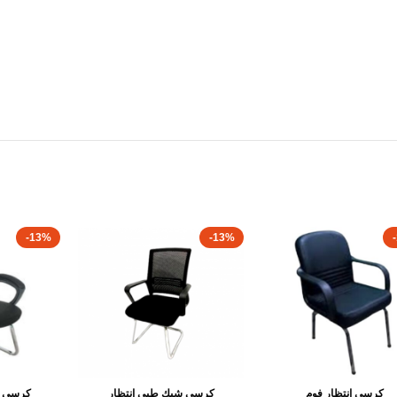
-13%
-13%
كرسى انتظار فوم
كرسى شبك طبى انتظار
كرسى ش