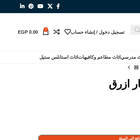
0
تسجيل دخول / إنشاء حساب
0.00
EGP
ث مدرسي
اثاث مطاعم وكافيهات
اثاث استانلس ستيل
ر ازرق
فة إلى السلة