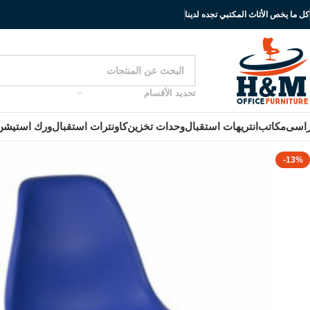
كل ما يخص الأثاث المكتبي تجده لدينا
تحديد الأقسام
اسى
مكاتب
انتريهات استقبال
وحدات تخزين
كاونترات استقبال
ورك استيشن
-13%