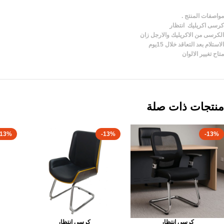
مواصفات المنتج .
كرسى اكريليك انتظار
الكرسى من الاكريليك والارجل زان
الاستلام بعد التعاقد خلال 15يوم
متاح تغيير الالوان
منتجات ذات صلة
-13%
-13%
-13%
كرسى انتظار
كرسى انتظار