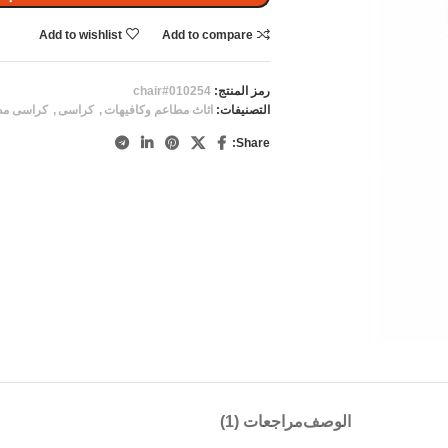
Add to wishlist
Add to compare
رمز المنتج:
chair#010254
التصنيفات:
اثاث مطاعم وكافيهات
,
كراسى
,
كراسى مط
Share:
الوصف
مراجعات (1)