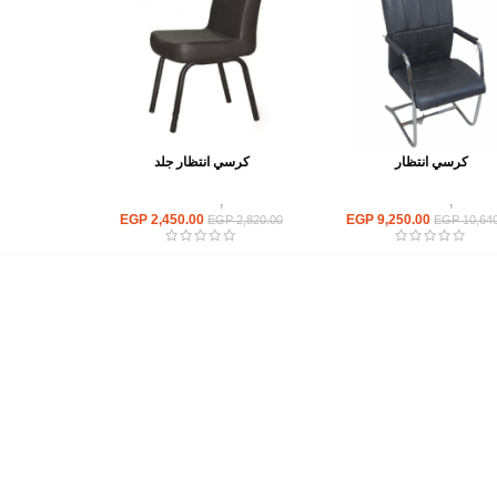
كرسي انتظار
كرسي انتظار جلد
كراسى
,
كراسى انتظار
كراسى
,
كراسى انتظار
EGP
2,450.00
EGP
9,250.00
EGP
2,820.00
EGP
10,640
أهم الأقسام
مكاتب
كراسى
انتريهات استقبال
أثاث اوت دور
ترابيزات اجتماعات وضيافة