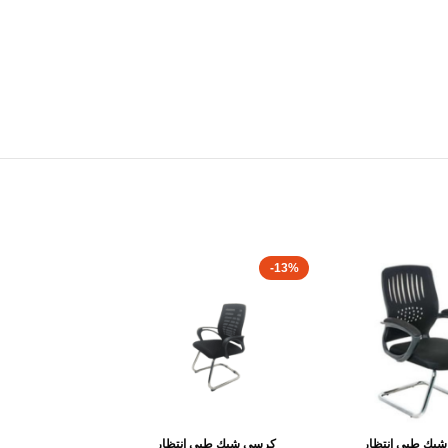
-13%
بك طبى انتظار
كرسى شبك طبى انتظار