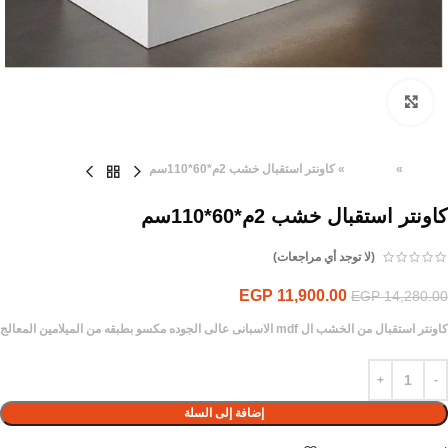
Click to enlarge
الرئيسية
»
المنتجات
»
كاونتر استقبال خشب 2م*60*110سم
كاونتر استقبال خشب 2م*60*110سم
(لا توجد أي مراجعات)
EGP
11,900.00
EGP
14,280.00
كاونتر استقبال من الخشب ال mdf الاسبانى عالى الجوده مكسو بطبقه من الميلامين المعالج
إضافة إلى السلة