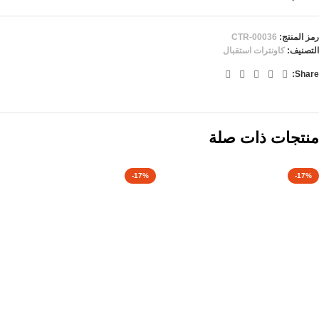
رمز المنتج:
CTR-00036
التصنيف:
كاونترات استقبال
Share:
منتجات ذات صلة
-17%
-17%