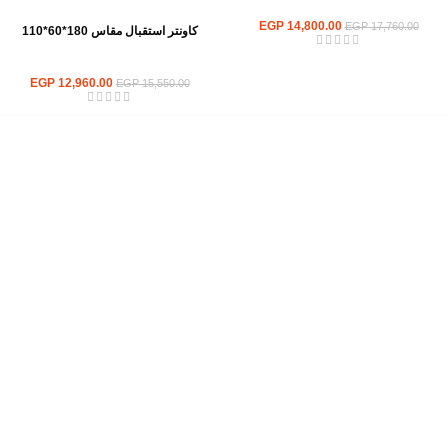
كاونترات استقبال
EGP
14,800.00
EGP
17,760.00
كاونتر استقبال مقاس 180*60*110
كاونترات استقبال
EGP
12,960.00
EGP
15,550.00
إحدي الشركات الرائدة بمجال الاثاث المكتبي، نعمل بمجال الآثاث منذ عام
2006
محمود فوده، بهتيم، قسم ثان شبرا الخيمة شبرا الخيمه
الهاتف : 201094584537
الهاتف : 201157394791
hello@hmofficefurniture.com