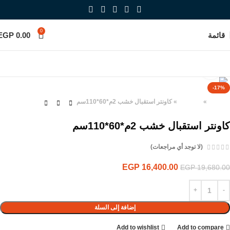
0
قائمة
0.00
EGP
Click to enlarge
-17%
الرئيسية
»
المنتجات
»
كاونتر استقبال خشب 2م*60*110سم
كاونتر استقبال خشب 2م*60*110سم
(لا توجد أي مراجعات)
EGP
16,400.00
EGP
19,680.00
إضافة إلى السلة
Add to wishlist
Add to compare