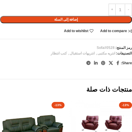
إضافة إلى السلة
Add to wishlist
Add to compare
رمز المنتج:
Sofa#0528
التصنيفات:
انتريه مكتبى
,
انتريهات استقبال
,
كنب انتظار
Share:
منتجات ذات صلة
-13%
-13%