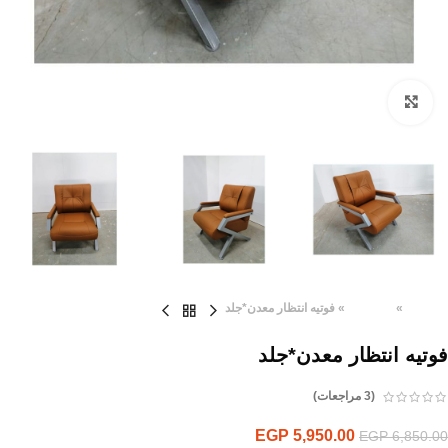
Click to enlarge
الرئيسية
»
المنتجات
»
فوتيه انتظار معدن*جلد
فوتيه انتظار معدن*جلد
(
3
مراجعات)
EGP
5,950.00
EGP
6,850.00