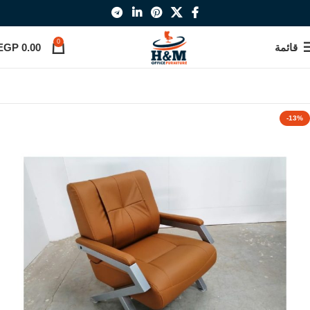
0
قائمة
0.00
EGP
-13%