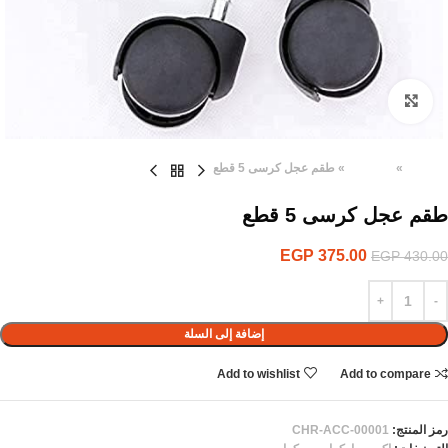
Click to enlarge
الرئيسية
»
المنتجات
»
طقم عجل كرسى 5 قطع
طقم عجل كرسى 5 قطع
EGP
375.00
EGP
430.00
إضافة إلى السلة
Add to wishlist
Add to compare
رمز المنتج:
CHR-ACC-00001