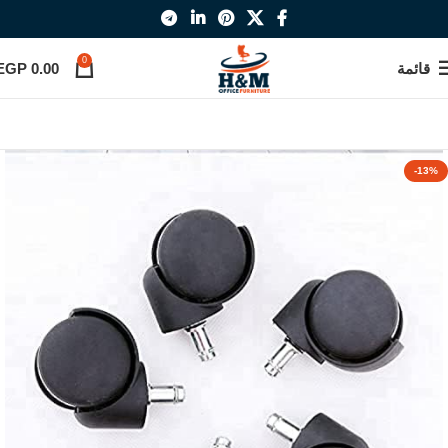
0
قائمة
0.00
EGP
-13%