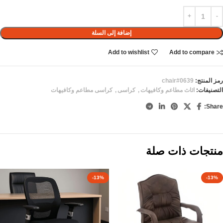
إضافة إلى السلة
Add to wishlist
Add to compare
رمز المنتج:
chair#0639
التصنيفات:
اثاث مطاعم وكافيهات
,
كراسى
,
كراسى مطاعم وكافيهات
Share:
منتجات ذات صلة
-13%
-13%