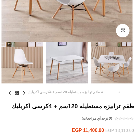
Click to enlarge
الرئيسية
»
المنتجات
»
طقم ترابيزه مستطيله 120سم + 4كرسى اكريليك
طقم ترابيزه مستطيله 120سم + 4كرسى اكريليك
(لا توجد أي مراجعات)
EGP
11,400.00
EGP
13,110.00