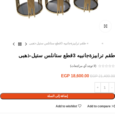
Click to enlarge
الرئيسية
»
المنتجات
»
طقم ترابيزةجانبيه 3قطع ستانلس ستيل-ذهبى
طقم ترابيزةجانبيه 3قطع ستانلس ستيل-ذهبى
(لا توجد أي مراجعات)
EGP
18,600.00
EGP
21,400.00
إضافة إلى السلة
Add to wishlist
Add to compare