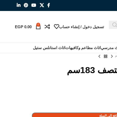
0
تسجيل دخول / إنشاء حساب
0.00
EGP
ث مدرسي
اثاث مطاعم وكافيهات
اثاث استانلس ستيل
 183سم
فة إلى السلة