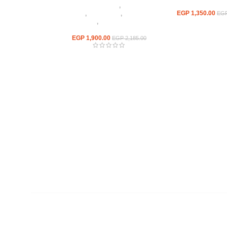
ابيزات قابلة للطي
كراسى
,
كراسى مطاعم
EGP
1,350.00
وكافيهات
,
أثاث اوت دور
,
اثاث
EG
مطاعم وكافيهات
,
كراسي
وترابيزات قابلة للطي
EGP
1,900.00
EGP
2,185.00
روابط سريعة