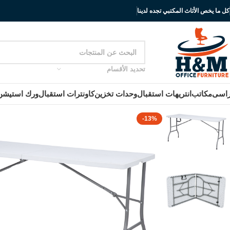
كل ما يخص الأثاث المكتبي تجده لدينا
تحديد الأقسام
اسى
مكاتب
انتريهات استقبال
وحدات تخزين
كاونترات استقبال
ورك استيشن
-13%