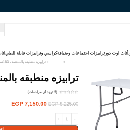
أثاث اوت دور
ترابيزات اجتماعات وضيافة
كراسي وترابيزات قابلة للطي
اثا
الرئيسية
»
المنتجات
»
ترابيزه منطبقه بالمنتصف 183سم
ترابيزه منطبقه بالمنتصف
(لا توجد أي مراجعات)
EGP
7,150.00
EGP
8,225.00
إضا