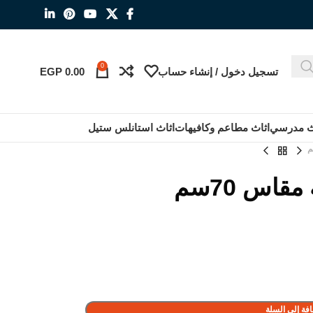
0
تسجيل دخول / إنشاء حساب
0.00
EGP
ث مدرسي
اثاث مطاعم وكافيهات
اثاث استانلس ستيل
قاس 70سم
فة إلى السلة