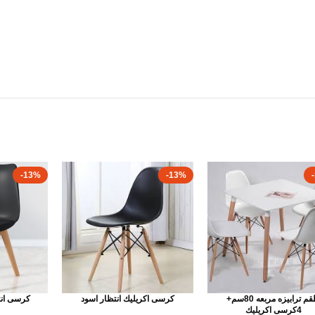
-13%
-13%
طقم ترابيزه مربعه 80سم+
كرسى اكريليك انتظار اسود
كرسى انت
4كرسى اكريليك