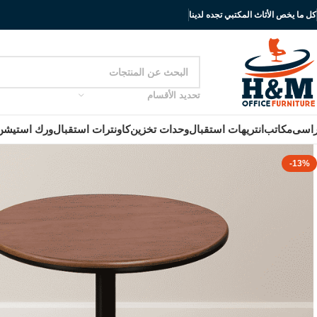
كل ما يخص الأثاث المكتبي تجده لدينا
تحديد الأقسام
اسى
مكاتب
انتريهات استقبال
وحدات تخزين
كاونترات استقبال
ورك استيشن
-13%