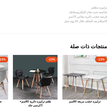
ترابيزه مطعم
شاسيه حديد دهان اليكتروستاتيك
قرصه خشب دائريه مقاس 70سم
الاستلام بعد التعاقد خلال 20 يوم عمل
منتجات ذات صلة
-13%
-13%
-13%
ترابيزه خشب مربعه 80سم
طقم ترابيزه دائريه 80سم+
3كرسى جلد