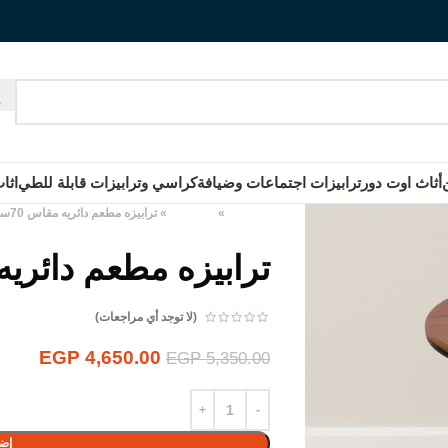
أثاث اوت دور
ترابيزات اجتماعات وضيافة
كراسي وترابيزات قابلة للطي
اثا
الرئيسية
»
المنتجات
»
ترابيزه مطعم دائريه مقاس 70سم
ترابيزه مطعم دائريه م
(لا توجد أي مراجعات)
EGP
4,650.00
EGP
5,350.00
إضا