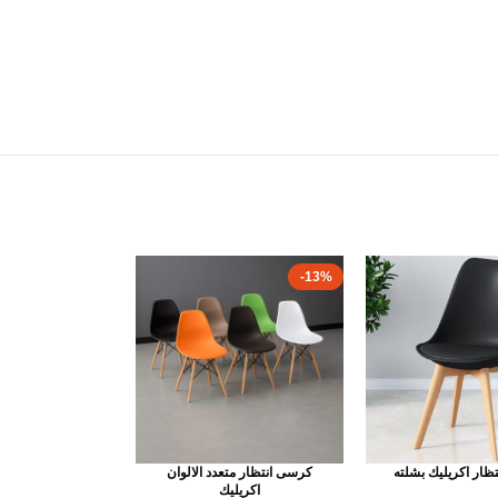
-13%
ظار اكريليك بشلته
كرسى انتظار متعدد الالوان
اكريليك