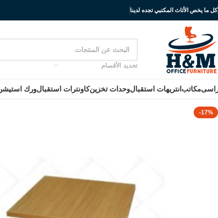
كل ما يخص الأثاث المكتبي تجده لدينا
تحديد الأقسام
اسى
مكاتب
انتريهات استقبال
وحدات تخزين
كاونترات استقبال
ورك استيشن
-17%