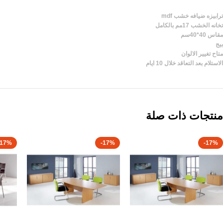
ترابيزه ضيافه خشب mdf
تخانه الخشب 17مم بالكامل
مقاس 40*40سم
بيج
متاح تغيير الالوان
الاستلام بعد التعاقد خلال 10 ايام
منتجات ذات صلة
-17%
-17%
-17%