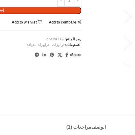
إضا
Add to wishlist
Add to compare
رمز المنتج:
chair#312
التصنيفات:
ترابيزات
,
ترابيزات ضيافة
Share:
الوصف
مراجعات (1)