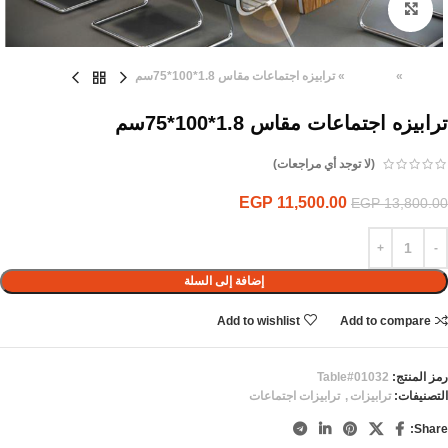
Click to enlarge
الرئيسية
»
المنتجات
»
ترابيزه اجتماعات مقاس 1.8*100*75سم
ترابيزه اجتماعات مقاس 1.8*100*75سم
(لا توجد أي مراجعات)
EGP
11,500.00
EGP
13,800.00
إضافة إلى السلة
Add to wishlist
Add to compare
رمز المنتج:
Table#01032
التصنيفات:
ترابيزات
,
ترابيزات اجتماعات
Share: