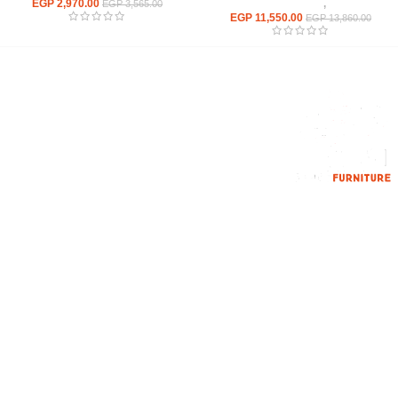
ترابيزات
,
ترابيزات اجتماعات
2,970.00
EGP
EGP
3,565.00
EGP
11,550.00
EGP
13,860.00
إحدي الشركات الرائدة بمجال الاثاث المكتبي، نعمل بمجال الآثاث منذ عام
2006
محمود فوده، بهتيم، قسم ثان شبرا الخيمة شبرا الخيمه
الهاتف : 201094584537
الهاتف : 201157394791
hello@hmofficefurniture.com
القائمة الرئيسية