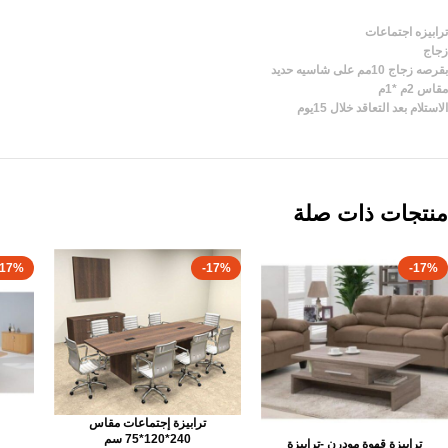
ترابيزه اجتماعات
زجاج
بقرصه زجاج 10مم على شاسيه حديد
مقاس 2م *1م
الاستلام بعد التعاقد خلال 15يوم
منتجات ذات صلة
-17%
-17%
-17%
ترابيزة إجتماعات مقاس
240*120*75 سم
ترابيزة قهوة مودرن -ترابيزة