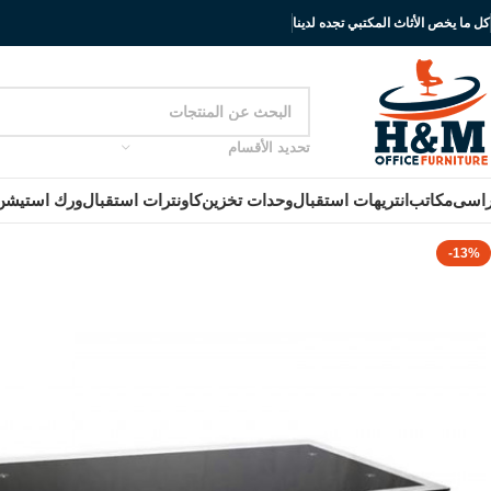
كل ما يخص الأثاث المكتبي تجده لدينا
تحديد الأقسام
اسى
مكاتب
انتريهات استقبال
وحدات تخزين
كاونترات استقبال
ورك استيشن
-13%