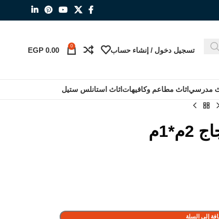
0
تسجيل دخول / إنشاء حساب
0.00
EGP
ث مدرسي
اثاث مطاعم وكافيهات
اثاث استانلس ستيل
م*1م
فة إلى السلة