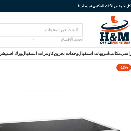
كل ما يخص الأثاث المكتبي تجده لدينا
تحديد الأقسام
اسى
مكاتب
انتريهات استقبال
وحدات تخزين
كاونترات استقبال
ورك استيشن
-13%