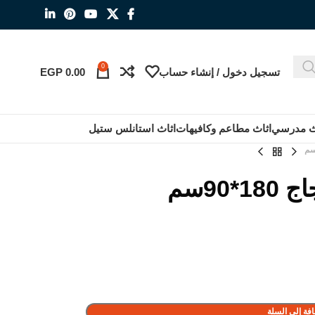
0
تسجيل دخول / إنشاء حساب
0.00
EGP
ث مدرسي
اثاث مطاعم وكافيهات
اثاث استانلس ستيل
90سم
فة إلى السلة