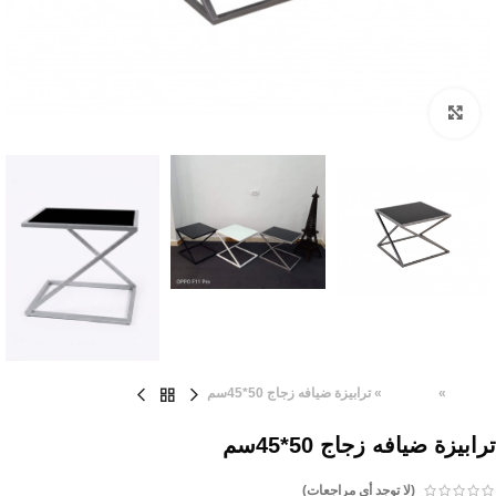
Click to enlarge
الرئيسية
»
المنتجات
»
ترابيزة ضيافه زجاج 50*45سم
ترابيزة ضيافه زجاج 50*45سم
(لا توجد أي مراجعات)