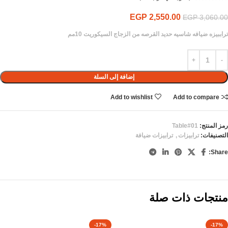
EGP
2,550.00
EGP
3,060.00
تراببيزه ضيافه شاسيه حديد القرصه من الزجاج السيكوريت 10مم
إضافة إلى السلة
Add to wishlist
Add to compare
رمز المنتج:
Table#01
التصنيفات:
ترابيزات
,
ترابيزات ضيافة
Share:
منتجات ذات صلة
-17%
-17%