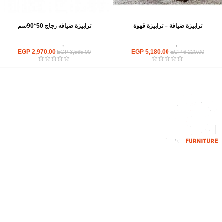
ترابيزة ضيافة – ترابيزة قهوة
ترابيزة ضيافه زجاج 50*90سم
ترابيزات
,
ترابيزات ضيافة
ترابيزات
,
ترابيزات ضيافة
EGP
2,970.00
EGP
5,180.00
EGP
3,565.00
EGP
6,220.00
إحدي الشركات الرائدة بمجال الاثاث المكتبي، نعمل بمجال الآثاث منذ عام
2006
محمود فوده، بهتيم، قسم ثان شبرا الخيمة شبرا الخيمه
الهاتف : 201094584537
الهاتف : 201157394791