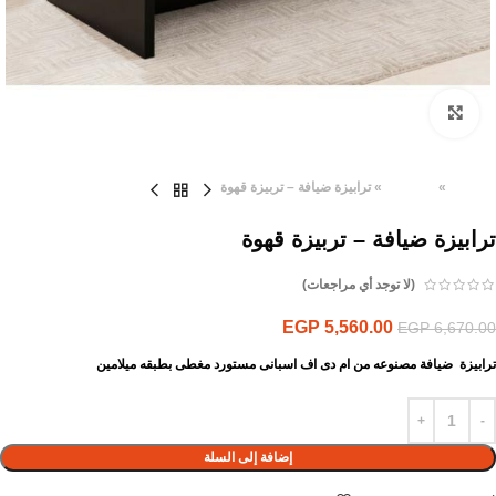
Click to enlarge
الرئيسية
»
المنتجات
»
ترابيزة ضيافة – تربيزة قهوة
ترابيزة ضيافة – تربيزة قهوة
(لا توجد أي مراجعات)
EGP
5,560.00
EGP
6,670.00
ترابيزة ضيافة مصنوعه من ام دى اف اسبانى مستورد مغطى بطبقه ميلامين
إضافة إلى السلة