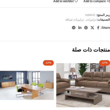
Add to wishlist
Add to compare
رمز المنتج:
table41
التصنيفات:
ترابيزات
,
ترابيزات ضيافة
Share:
منتجات ذات صلة
-17%
-17%