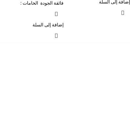
إضافة إلى السلة
فائقة الجودة الخامات :
إضافة إلى السلة
إحدي الشركات الرائدة بمجال الاثاث المكتبي، نعمل بمجال الآثاث منذ عام
2006
محمود فوده، بهتيم، قسم ثان شبرا الخيمة شبرا الخيمه
الهاتف : 201094584537
الهاتف : 201157394791
hello@hmofficefurniture.com
القائمة الرئيسية