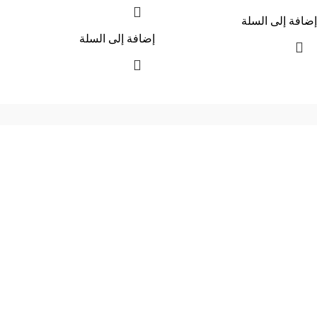
إضافة إلى السلة
إضافة إلى السلة
إحدي الشركات الرائدة بمجال الاثاث المكتبي، نعمل بمجال الآثاث منذ عام
2006
محمود فوده، بهتيم، قسم ثان شبرا الخيمة شبرا الخيمه
الهاتف : 201094584537
الهاتف : 201157394791
hello@hmofficefurniture.com