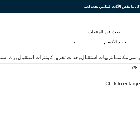
كل ما يخص الأثاث المكتبي تجده لدينا
تحديد الأقسام
اسى
مكاتب
انتريهات استقبال
وحدات تخزين
كاونترات استقبال
ورك است
-17%
Click to enlarge