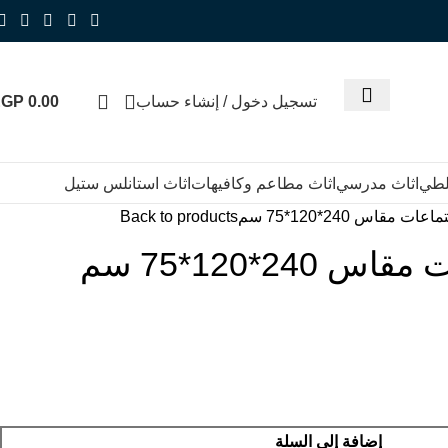
تسجيل دخول / إنشاء حساب
0.00
EGP
للطي
اثاث مدرسي
اثاث مطاعم وكافيهات
اثاث استانلس ستيل
ات مقاس 240*120*75 سم
Back to products
240*120*75 سم
إضافة إلى السلة