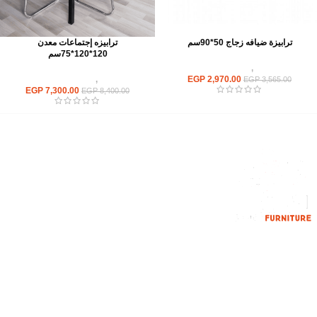
ترابيزة ضيافه زجاج 50*90سم
ترابيزه إجتماعات معدن
120*120*75سم
ترابيزات
,
ترابيزات ضيافة
2,970.00
EGP
ترابيزات
,
ترابيزات اجتماعات
EGP
3,565.00
EGP
7,300.00
EGP
8,400.00
إحدي الشركات الرائدة بمجال الاثاث المكتبي، نعمل بمجال الآثاث منذ عام
2006
محمود فوده، بهتيم، قسم ثان شبرا الخيمة شبرا الخيمه
الهاتف : 201094584537