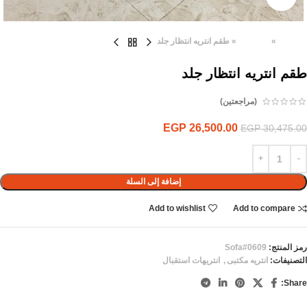
الرئيسية
»
المنتجات
»
طقم انتريه انتظار جلد
طقم انتريه انتظار جلد
(مراجعتين)
EGP
26,500.00
EGP
30,475.00
إضافة إلى السلة
Add to wishlist
Add to compare
رمز المنتج:
Sofa#0609
التصنيفات:
انتريه مكتبى
,
انتريهات استقبال
Share: