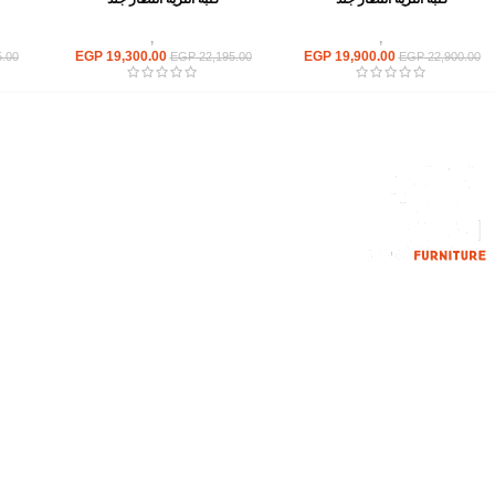
انتريهات استقبال
,
انتريه مكتبى
انتريهات استقبال
,
انتريه مكتبى
انت
EGP
19,300.00
EGP
19,900.00
.00
EGP
22,195.00
EGP
22,900.00
القائمة الرئيسية
من نحن
المتجر
اتصل بنا
إحدي الشركات الرائدة بمجال الاثاث المكتبي،
نعمل بمجال الآثاث منذ عام 2006
محمود فوده، بهتيم، قسم ثان شبرا الخيمة شبرا
الخيمه
الهاتف : 201094584537
الهاتف : 201157394791
hello@hmofficefurniture.com