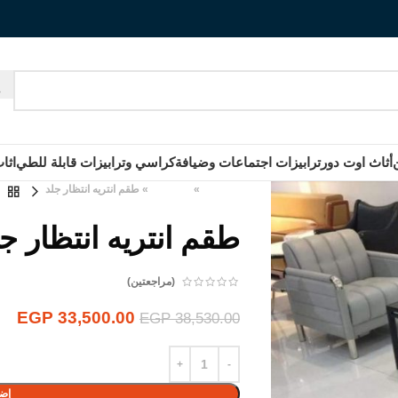
أثاث اوت دور
ترابيزات اجتماعات وضيافة
كراسي وترابيزات قابلة للطي
اثا
الرئيسية
»
المنتجات
»
طقم انتريه انتظار جلد
طقم انتريه انتظار ج
(مراجعتين)
EGP
33,500.00
EGP
38,530.00
إضا