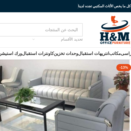
كل ما يخص الأثاث المكتبي تجده لدينا
تحديد الأقسام
اسى
مكاتب
انتريهات استقبال
وحدات تخزين
كاونترات استقبال
ورك استيشن
-13%