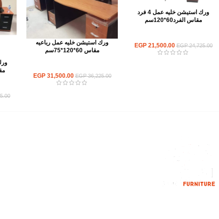
ورك استيشن خليه عمل 4 فرد
مقاس الفرد60*120سم
ورك استيشن
ورك استيشن خليه عمل رباعيه
EGP
21,500.00
EGP
24,725.00
مقاس 60*120*75سم
ورك
ورك استيشن
مقاس
EGP
31,500.00
EGP
36,225.00
5.00
القائمة الرئيسية
من نحن
المتجر
اتصل بنا
إحدي الشركات الرائدة بمجال الاثاث المكتبي،