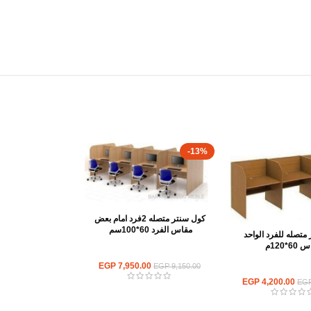
-13%
كول سنتر متصله 2فرد امام بعض
مقاس الفرد 60*100سم
متصله للفرد الواحد
6*120م
ورك استيشن
EGP
7,950.00
EGP
9,150.00
ك استيشن
EGP
4,200.00
EG