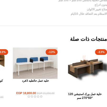
مقاس الخلية بالكامل 200 سم × 100 سم
بدون ادراج
متاح تغيير الالوان
الاستلام بعد التعاقد خلال 10ايام
منتجات ذات صلة
-13%
-13%
-13%
كول
خليه عمل حائطيه 3فرد
ورك استيشن
EGP
18,800.00
EGP
21,650.00
خلية عمل ورك استيشن 120
.00
*60*270 سم
ورك استيشن