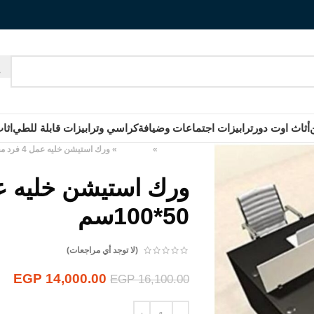
أثاث اوت دور
ترابيزات اجتماعات وضيافة
كراسي وترابيزات قابلة للطي
اثا
الرئيسية
»
المنتجات
»
ورك استيشن خليه عمل 4 فرد مقاس 50*100سم
50*100سم
(لا توجد أي مراجعات)
EGP
14,000.00
EGP
16,100.00