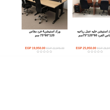
 استيشن خليه عمل رباعيه
ورك استيشن4 فرد مقاس
 الفرد 60*120*75سم
120*60*75 سم
ورك استيشن
ورك استيشن
EGP
19,950.00
EGP
25,950.00
EGP
22,945.00
EGP
29,84
أهم الأقسام
مكاتب
كراسى
انتريهات استقبال
أثاث اوت دور
ترابيزات اجتماعات وضيافة