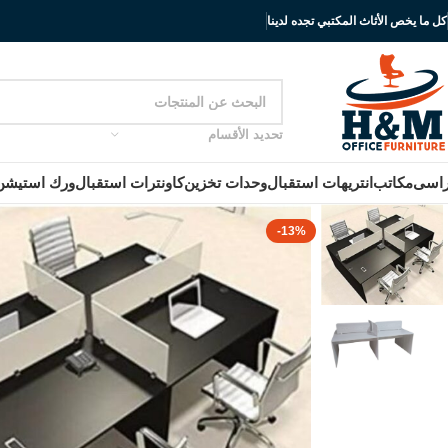
كل ما يخص الأثاث المكتبي تجده لدينا
تحديد الأقسام
اسى
مكاتب
انتريهات استقبال
وحدات تخزين
كاونترات استقبال
ورك استيشن
-13%