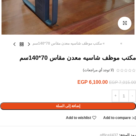
Click to enlarge
الرئيسية
»
المنتجات
»
مكتب موظف شاسيه معدن مقاس 70*140سم
مكتب موظف شاسيه معدن مقاس 70*140سم
(لا توجد أي مراجعات)
EGP
6,100.00
EGP
7,015.00
إضافة إلى السلة
Add to wishlist
Add to compare
رمز المنتج:
office#437