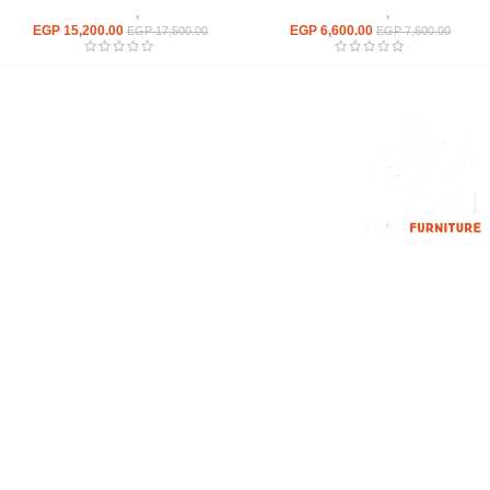
مكاتب
,
مكاتب زجاج
مكاتب
,
مكاتب زجاج
EGP
15,200.00
EGP
6,600.00
EGP
17,500.00
EGP
7,600.00
إحدي الشركات الرائدة بمجال الاثاث المكتبي، نعمل بمجال الآثاث منذ عام
2006
محمود فوده، بهتيم، قسم ثان شبرا الخيمة شبرا الخيمه
الهاتف : 201094584537
الهاتف : 201157394791
hello@hmofficefurniture.com
القائمة الرئيسية