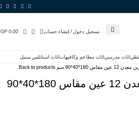
0
تسجيل دخول / إنشاء حساب
0.00
EGP
للطي
اثاث مدرسي
اثاث مطاعم وكافيهات
اثاث استانلس ستيل
ين مقاس 180*40*90 سم
Back to products
لوكرز تخزبن معدن 12 عين مقاس 180*40*90