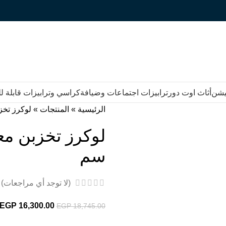
يشن
أثاث اوت دور
ترابيزات اجتماعات وضيافة
كراسي وترابيزات قابلة 
الرئيسية
»
المنتجات
»
لوكرز تخزبن معدن 12 ع
سم
(لا توجد أي مراجعات)
EGP
16,300.00
EGP
18,745.00