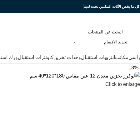
كل ما يخص الأثاث المكتبي تجده لدينا
تحديد الأقسام
اسى
مكاتب
انتريهات استقبال
وحدات تخزين
كاونترات استقبال
ورك است
-13%
Click to enlarge